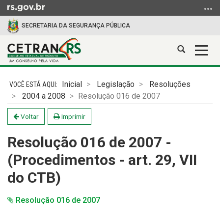
Ir
para
SECRETARIA DA SEGURANÇA PÚBLICA
o
conteúdo
Abrir
Alter
Ir
a
a
para
Início
busca
nave
o
do
Inicial
Legislação
Resoluções
menu
conteúdo
2004 a 2008
Resolução 016 de 2007
Ir
para
Voltar
Imprimir
a
busca
Resolução 016 de 2007 -
(Procedimentos - art. 29, VII
do CTB)
Resolução 016 de 2007