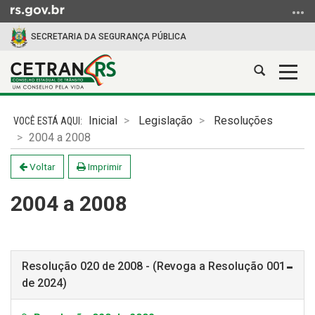
Ir
para
SECRETARIA DA SEGURANÇA PÚBLICA
o
conteúdo
Abrir
Alter
Ir
a
a
para
Início
busca
nave
o
do
Inicial
Legislação
Resoluções
menu
conteúdo
2004 a 2008
Ir
para
Voltar
Imprimir
a
busca
2004 a 2008
Resolução 020 de 2008 - (Revoga a Resolução 001
de 2024)