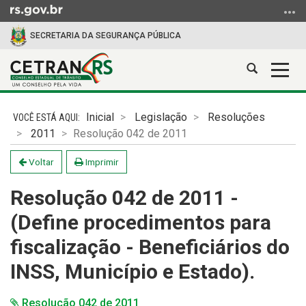
Ir
para
SECRETARIA DA SEGURANÇA PÚBLICA
o
conteúdo
Abrir
Alter
Ir
a
a
para
Início
busca
nave
o
do
Inicial
Legislação
Resoluções
menu
conteúdo
2011
Resolução 042 de 2011
Ir
para
Voltar
Imprimir
a
busca
Resolução 042 de 2011 -
(Define procedimentos para
fiscalização - Beneficiários do
INSS, Município e Estado).
Resolução 042 de 2011