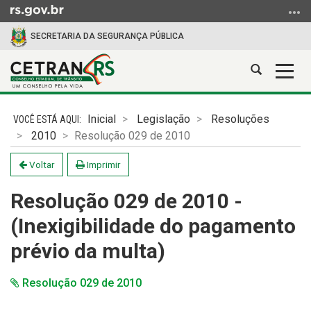
Ir
para
SECRETARIA DA SEGURANÇA PÚBLICA
o
conteúdo
Abrir
Alter
Ir
a
a
para
Início
busca
nave
o
do
Inicial
Legislação
Resoluções
menu
conteúdo
2010
Resolução 029 de 2010
Ir
para
Voltar
Imprimir
a
busca
Resolução 029 de 2010 -
(Inexigibilidade do pagamento
prévio da multa)
Resolução 029 de 2010