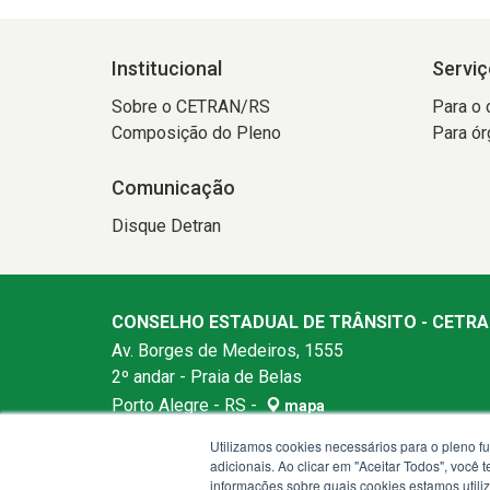
Institucional
Serviç
Sobre o CETRAN/RS
Para o 
Composição do Pleno
Para ór
Comunicação
Disque Detran
CONSELHO ESTADUAL DE TRÂNSITO - CETRA
Av. Borges de Medeiros, 1555
2º andar - Praia de Belas
Porto Alegre - RS -
mapa
90110-150
Utilizamos cookies necessários para o pleno f
Horários de atendimento: Das 08h às 17h de segu
adicionais. Ao clicar em "Aceitar Todos", você
informações sobre quais cookies estamos util