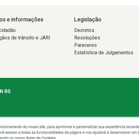
os e informações
Legislação
cidadão
Decretos
gãos de trânsito e JARI
Resoluções
Pareceres
Estatística de Julgamentos
N RS
uncionamento do nosso site, para aprimorar e personalizar sua experiência duran
nda à sexta.
 terá acesso a todas as funcionalidades da página e nos ajudará a desenvolver um
izando no nosso
Aviso de Cookies
.