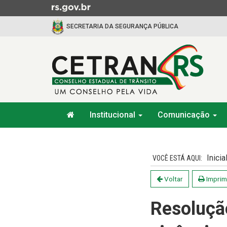
Ir
para
SECRETARIA DA SEGURANÇA PÚBLICA
o
conteúdo
Ir
para
o
menu
Ir
Início
para
Institucional
Comunicação
do
a
menu
Início
busca
do
conteúdo
Inicia
Voltar
Imprim
Resolução