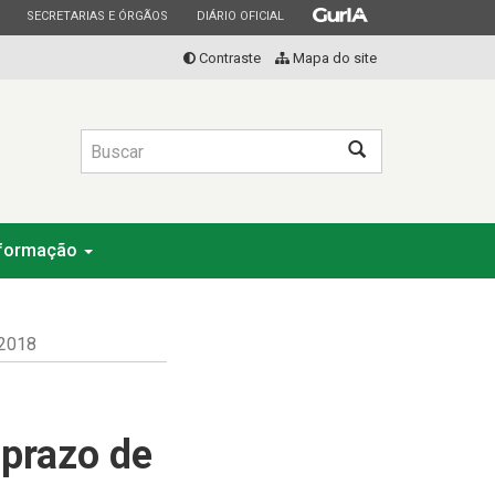
ESTADO
ESTADO
ESTADO
SECRETARIAS E ÓRGÃOS
DIÁRIO OFICIAL
Contraste
Mapa do site
Buscar
nformação
 2018
 prazo de