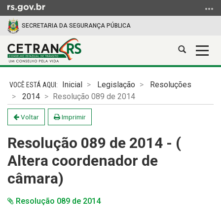
Ir
para
SECRETARIA DA SEGURANÇA PÚBLICA
o
conteúdo
Abrir
Alter
Ir
a
a
para
Início
busca
nave
o
do
Inicial
Legislação
Resoluções
menu
conteúdo
2014
Resolução 089 de 2014
Ir
para
Voltar
Imprimir
a
busca
Resolução 089 de 2014 - (
Altera coordenador de
câmara)
Resolução 089 de 2014