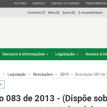
ESTADO
ESTADO
ESTADO
ESTADO
NOTÍCIAS
SERVIÇOS
CENTRAL DO CIDADÃO
TRANSPARÊNCIA
Conteúdo [1]
Menu [2]
Busca [3]
Acessibilidade
Serviços e informações
Legislação
Acesso à I
l
Legislação
Resoluções
2013
Resolução 083 de
ir
o 083 de 2013 - (Dispõe sob