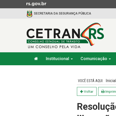
Ir
para
SECRETARIA DA SEGURANÇA PÚBLICA
o
conteúdo
Ir
para
o
menu
Ir
Início
para
Institucional
Comunicação
do
a
menu
Início
busca
do
conteúdo
Inicia
Voltar
Imprim
Resoluçã