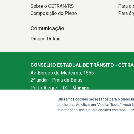
Sobre o CETRAN/RS
Para o 
Composição do Pleno
Para ór
Comunicação
Disque Detran
CONSELHO ESTADUAL DE TRÂNSITO - CETRA
Av. Borges de Medeiros, 1555
2º andar - Praia de Belas
Porto Alegre - RS -
mapa
90110-150
Utilizamos cookies necessários para o pleno f
Horários de atendimento: Das 08h às 17h de segu
adicionais. Ao clicar em "Aceitar Todos", você
informações sobre quais cookies estamos util