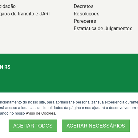
cidadão
Decretos
gãos de trânsito e JARI
Resoluções
Pareceres
Estatística de Julgamentos
N RS
uncionamento do nosso site, para aprimorar e personalizar sua experiência duran
nda à sexta.
 terá acesso a todas as funcionalidades da página e nos ajudará a desenvolver um
izando no nosso
Aviso de Cookies
.
ACEITAR TODOS
ACEITAR NECESSÁRIOS