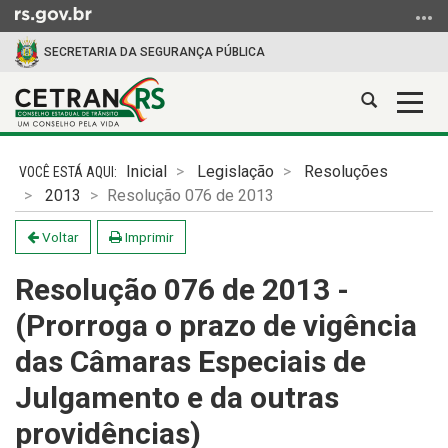
Ir
para
SECRETARIA DA SEGURANÇA PÚBLICA
o
conteúdo
Abrir
Alter
Ir
a
a
para
Início
busca
nave
o
do
Inicial
Legislação
Resoluções
menu
conteúdo
2013
Resolução 076 de 2013
Ir
para
Voltar
Imprimir
a
busca
Resolução 076 de 2013 -
(Prorroga o prazo de vigência
das Câmaras Especiais de
Julgamento e da outras
providências)