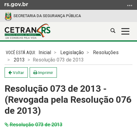
Ir
para
SECRETARIA DA SEGURANÇA PÚBLICA
o
conteúdo
Abrir
Alter
Ir
a
a
para
Início
busca
nave
o
do
Inicial
Legislação
Resoluções
menu
conteúdo
2013
Resolução 073 de 2013
Ir
para
Voltar
Imprimir
a
busca
Resolução 073 de 2013 -
(Revogada pela Resolução 076
de 2013)
Resolução 073 de 2013