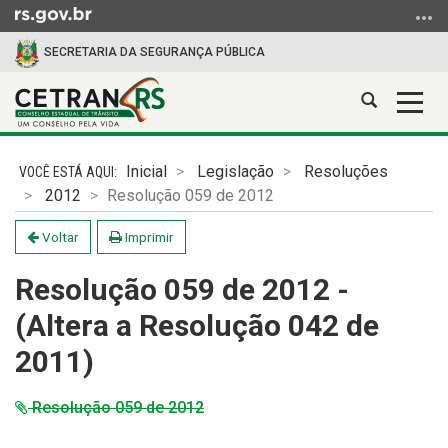
Ir
para
SECRETARIA DA SEGURANÇA PÚBLICA
o
conteúdo
Abrir
Alter
Ir
a
a
para
Início
busca
nave
o
do
Inicial
Legislação
Resoluções
menu
conteúdo
2012
Resolução 059 de 2012
Ir
para
Voltar
Imprimir
a
busca
Resolução 059 de 2012 -
(Altera a Resolução 042 de
2011)
Resolução 059 de 2012