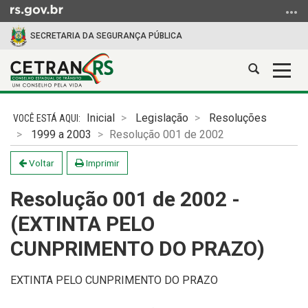
Ir
para
SECRETARIA DA SEGURANÇA PÚBLICA
o
conteúdo
Abrir
Alter
Ir
a
a
para
Início
busca
nave
o
do
Inicial
Legislação
Resoluções
menu
conteúdo
1999 a 2003
Resolução 001 de 2002
Ir
para
Voltar
Imprimir
a
busca
Resolução 001 de 2002 -
(EXTINTA PELO
CUNPRIMENTO DO PRAZO)
EXTINTA PELO CUNPRIMENTO DO PRAZO