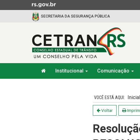
Ir
para
SECRETARIA DA SEGURANÇA PÚBLICA
o
conteúdo
Ir
para
o
menu
Ir
Início
para
Institucional
Comunicação
do
a
menu
Início
busca
do
conteúdo
Inicia
Voltar
Imprim
Resoluçã