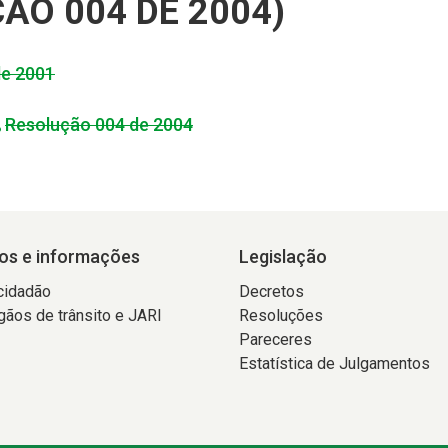
ÃO 004 DE 2004)
de 2001
Resolução 004 de 2004
os e informações
Legislação
cidadão
Decretos
gãos de trânsito e JARI
Resoluções
Pareceres
Estatística de Julgamentos