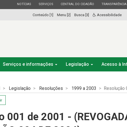
ESTADO
ESTADO
ESTADO
ESTADO
NOTÍCIAS
SERVIÇOS
CENTRAL DO CIDADÃO
TRANSPARÊNCIA
Conteúdo [1]
Menu [2]
Busca [3]
Acessibilidade
Serviços e informações
Legislação
Acesso à I
l
Legislação
Resoluções
1999 a 2003
Resolução 
ir
o 001 de 2001 - (REVOGAD