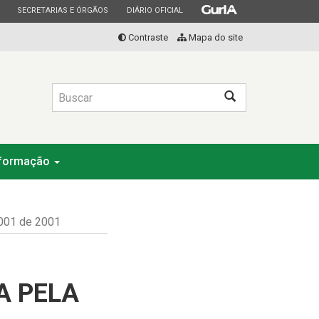
ESTADO
ESTADO
ESTADO
SECRETARIAS E ÓRGÃOS
DIÁRIO OFICIAL
Contraste
Mapa do site
Buscar
nformação
001 de 2001
A PELA